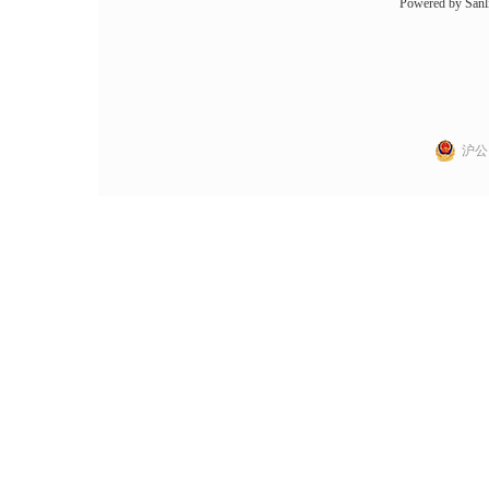
Powered by
Sanl
沪公网