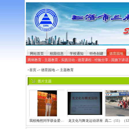
网站首页
校园信息
学校通知
特色创建
德育园地
两纲教育
-
主题教育
-
实践活动
-
德育课程
-
经验分享
-
国旗下讲话
>首页
->
德育园地
->
主题教育
图片主题
我校梅然同学获金爱心提名
龙文化与舞龙运动讲座