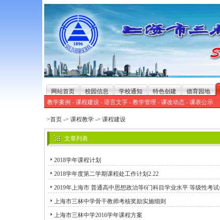
网站首页
校园信息
学校通知
特色创建
德育园地
教学案例
-
课程建设
-
语言文字
-
教学管理
-
课改动态
-
课表公示
>首页
->
课程教学
->
课程建设
文章列表
2018学年课程计划
2018学年度第二学期课程处工作计划2.22
2019年上海市 普通高中思想政治等6门科目学业水平 等级性考
上海市三林中学骨干教师考核奖励实施细则
上海市三林中学2016学年课程方案