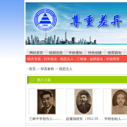
网站首页
校园信息
学校通知
特色创建
德育园地
校庆专题
-
百年校史
-
我思古人
-
三林缘
-
金榜题名
-
学校荣誉
>首页
->
仰高春秋
->
我思古人
图片主题
三林中学创办人——丁仁科
赵履福校长（1912-1923）
学校创始人—